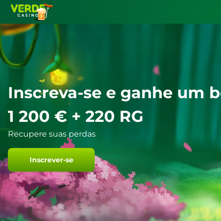
Inscreva-se e ganhe um 
1 200 € + 220 RG
Recupere suas perdas
Inscrever-se