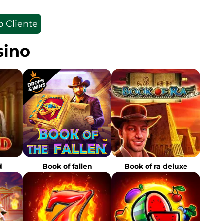
o Cliente
sino
d
Book of fallen
Book of ra deluxe