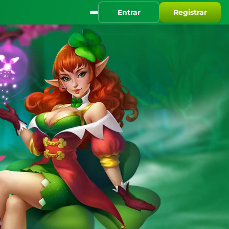
Entrar
Registrar